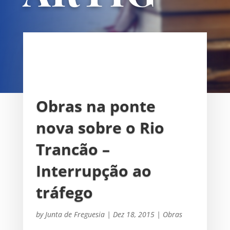
OS
UNIÃO DAS FREGUESIAS DE
SACAVÉM E PRIOR VELHO
Obras na ponte
nova sobre o Rio
Trancão –
Interrupção ao
tráfego
by
Junta de Freguesia
|
Dez 18, 2015
|
Obras