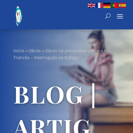
Início
»
Obras
»
Obras na ponte nova sobre o Rio
Trancão – Interrupção ao tráfego
BLOG |
ARTIG