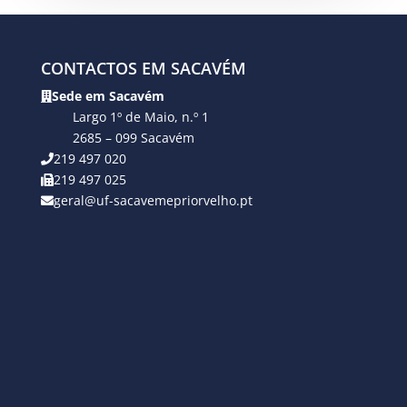
CONTACTOS EM SACAVÉM
Sede em Sacavém
Largo 1º de Maio, n.º 1
2685 – 099 Sacavém
219 497 020
219 497 025
geral@uf-sacavemepriorvelho.pt