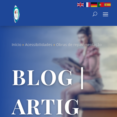
Início
»
Acessibilidades
»
Obras de repavimentação
BLOG |
ARTIG