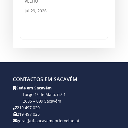
VELHO
Jul 29, 2026
CONTACTOS EM SACAVÉM
Sede em Sacavém
Largo 1º de Maio, n.º 1
2685 – 099 Sacavém
219 497 020
219 497 025
geral@uf-sacavemepriorvelho.pt