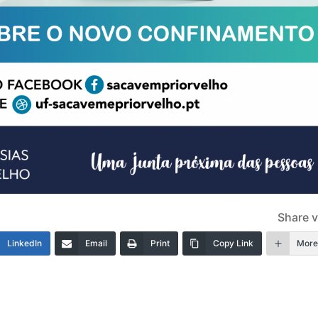
Share v
LinkedIn
Email
Print
Copy Link
Mor