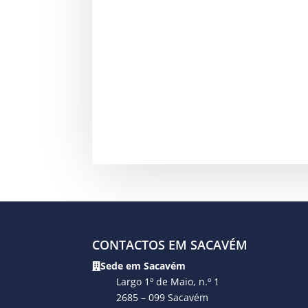
CONTACTOS EM SACAVÉM
Sede em Sacavém
Largo 1º de Maio, n.º 1
2685 – 099 Sacavém