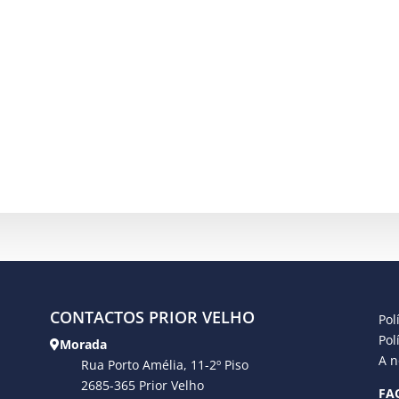
CONTACTOS PRIOR VELHO
Pol
Pol
Morada
A n
Rua Porto Amélia, 11-2º Piso
2685-365 Prior Velho
FA