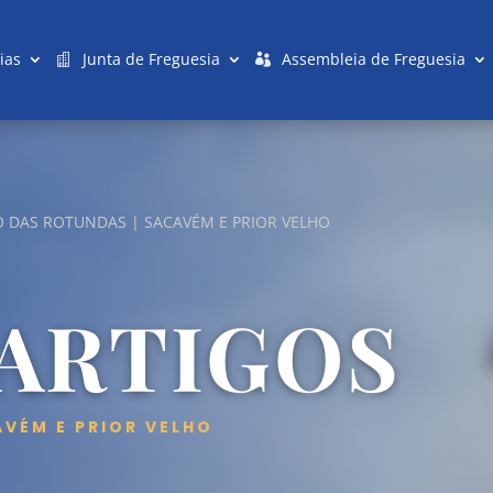
ias
Junta de Freguesia
Assembleia de Freguesia
O DAS ROTUNDAS | SACAVÉM E PRIOR VELHO
 ARTIGOS
AVÉM E PRIOR VELHO