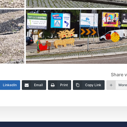
Share v
LinkedIn
Email
Print
Copy Link
Mor