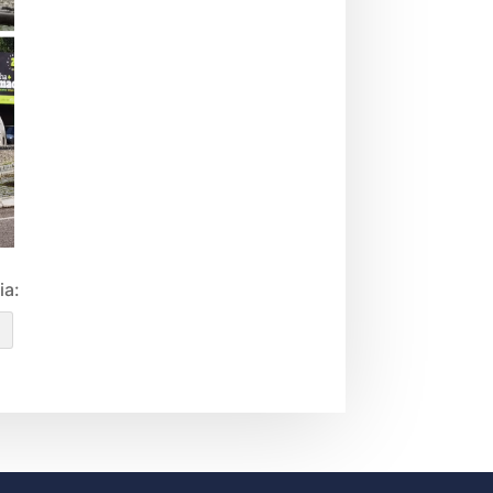
ia:
e