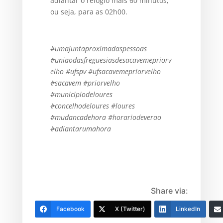
adiantar o relógio mais 60 minutos,
ou seja, para as 02h00.
#umajuntaproximadaspessoas
#uniaodasfreguesiasdesacavemepriorv
elho #ufspv #ufsacavemepriorvelho
#sacavem #priorvelho
#municipiodeloures
#concelhodeloures #loures
#mudancadehora #horariodeverao
#adiantarumahora
Share via:
Facebook
X (Twitter)
LinkedIn