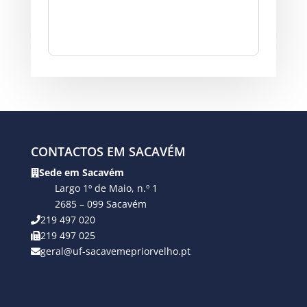
CONTACTOS EM SACAVÉM
Sede em Sacavém
Largo 1º de Maio, n.º 1
2685 – 099 Sacavém
219 497 020
219 497 025
geral@uf-sacavemepriorvelho.pt