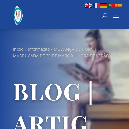
Início
»
Informação
»
MUDANÇA DE HORA |
MADRUGADA DE 30 DE MARÇO | HORA DE VERÃO
BLOG |
ARTIG