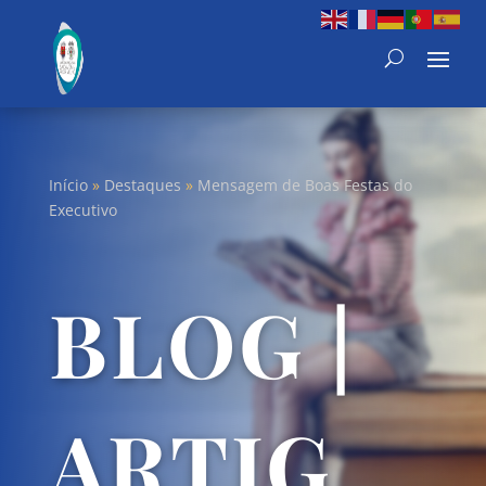
Início
»
Destaques
»
Mensagem de Boas Festas do
Executivo
BLOG |
ARTIG