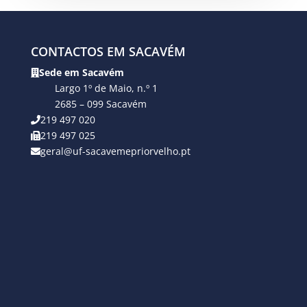
CONTACTOS EM SACAVÉM
Sede em Sacavém
Largo 1º de Maio, n.º 1
2685 – 099 Sacavém
219 497 020
219 497 025
geral@uf-sacavemepriorvelho.pt