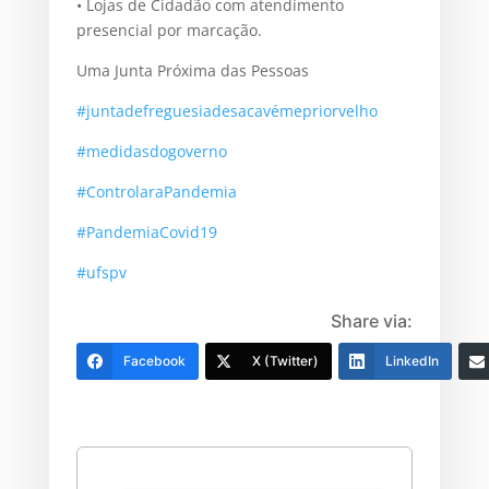
• Lojas de Cidadão com atendimento
presencial por marcação.
Uma Junta Próxima das Pessoas
#juntadefreguesiadesacavémepriorvelho
#medidasdogoverno
#ControlaraPandemia
#PandemiaCovid19
#ufspv
Share via:
Facebook
X (Twitter)
LinkedIn