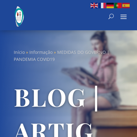
Início
»
Informação
»
MEDIDAS DO GOVERNO |
PANDEMIA COVID19
BLOG |
ARTIG