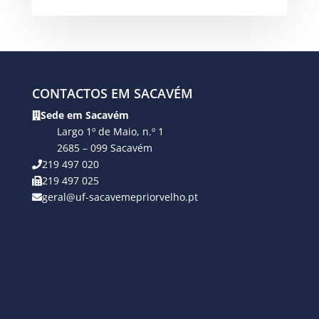
CONTACTOS EM SACAVÉM
Sede em Sacavém
Largo 1º de Maio, n.º 1
2685 – 099 Sacavém
219 497 020
219 497 025
geral@uf-sacavemepriorvelho.pt