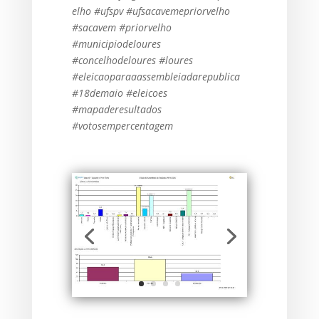
elho #ufspv #ufsacavemepriorvelho
#sacavem #priorvelho
#municipiodeloures
#concelhodeloures #loures
#eleicaoparaaassembleiadarepublica
#18demaio #eleicoes
#mapaderesultados
#votosempercentagem