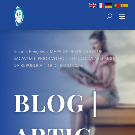
Início
»
Eleições
»
MAPA DE RESULTADOS UF
SACAVÉM E PRIOR VELHO | ELEIÇÃO DA ASSEMBLEIA
DA REPÚBLICA | 18 DE MAIO 2025
BLOG |