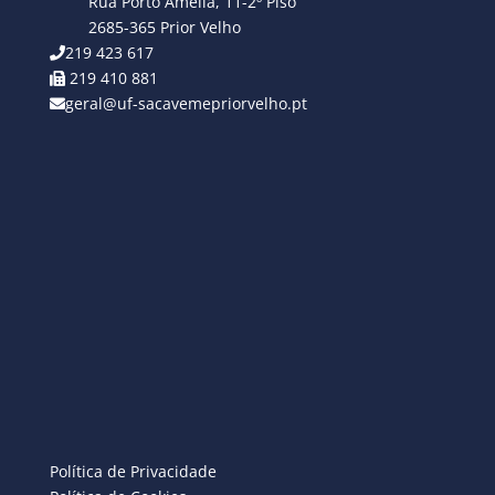
Rua Porto Amélia, 11-2º Piso
2685-365 Prior Velho
219 423 617
219 410 881
geral@uf-sacavemepriorvelho.pt
Política de Privacidade