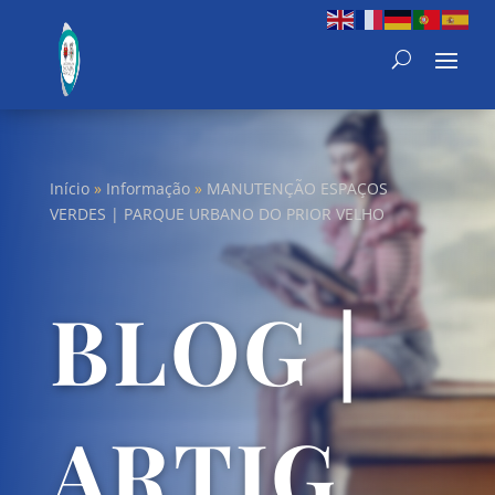
Início
»
Informação
»
MANUTENÇÃO ESPAÇOS
VERDES | PARQUE URBANO DO PRIOR VELHO
BLOG |
ARTIG