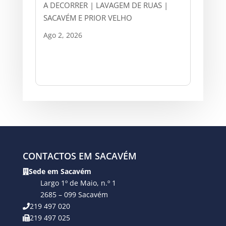
A DECORRER | LAVAGEM DE RUAS |
SACAVÉM E PRIOR VELHO
Ago 2, 2026
CONTACTOS EM SACAVÉM
Sede em Sacavém
Largo 1º de Maio, n.º 1
2685 – 099 Sacavém
219 497 020
219 497 025