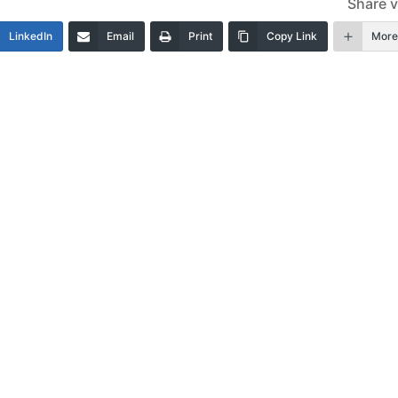
Share v
LinkedIn
Email
Print
Copy Link
Mor