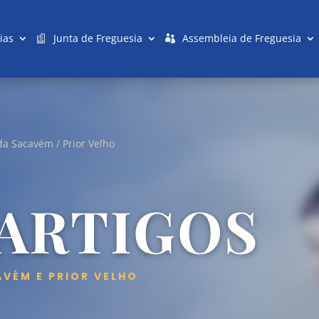
ias
Junta de Freguesia
Assembleia de Freguesia
da Sacavém / Prior Velho
 ARTIGOS
AVÉM E PRIOR VELHO