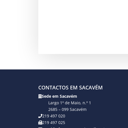
CONTACTOS EM SACAVÉM
Sede em Sacavém
Largo 1º de Maio, n.º 1
2685 – 099 Sacavém
219 497 020
219 497 025