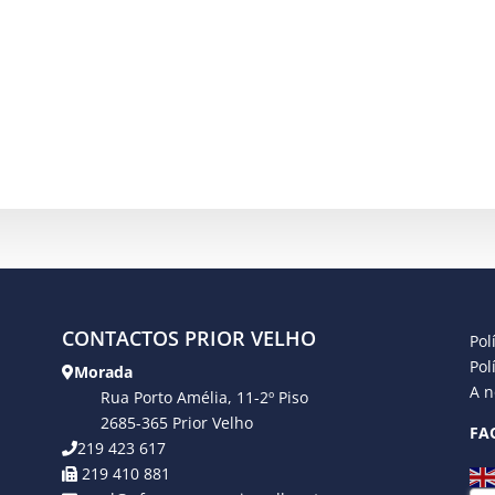
CONTACTOS PRIOR VELHO
Pol
Pol
Morada
A n
Rua Porto Amélia, 11-2º Piso
2685-365 Prior Velho
FA
219 423 617
219 410 881