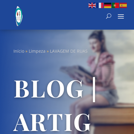
Início
»
Limpeza
»
LAVAGEM DE RUAS
BLOG |
ARTIG