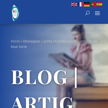
Início
»
Destaques
»
Junta reabilita parque infantil do
Real Forte
BLOG |
ARTIG