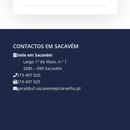
CONTACTOS EM SACAVÉM
Sede em Sacavém
Largo 1º de Maio, n.º 1
2685 – 099 Sacavém
219 497 020
219 497 025
geral@uf-sacavemepriorvelho.pt