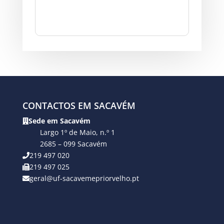
CONTACTOS EM SACAVÉM
Sede em Sacavém
Largo 1º de Maio, n.º 1
2685 – 099 Sacavém
219 497 020
219 497 025
geral@uf-sacavemepriorvelho.pt