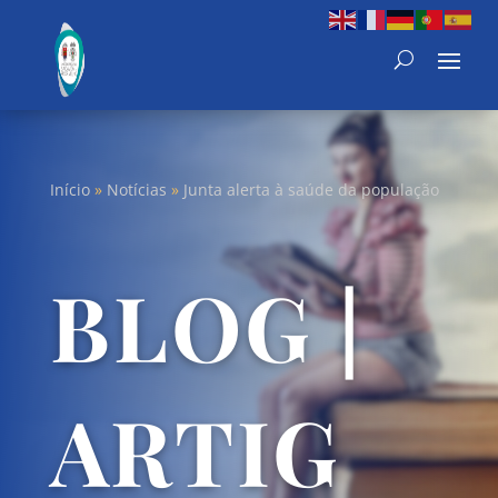
Início
»
Notícias
»
Junta alerta à saúde da população
BLOG |
ARTIG