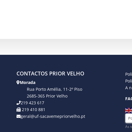
CONTACTOS PRIOR VELHO
Pol
Pol
Morada
A n
Rua Porto Amélia, 11-2º Piso
2685-365 Prior Velho
FA
219 423 617
219 410 881
geral@uf-sacavemepriorvelho.pt
As t