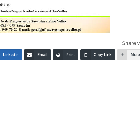
Share v
LinkedIn
Email
Print
Copy Link
Mor