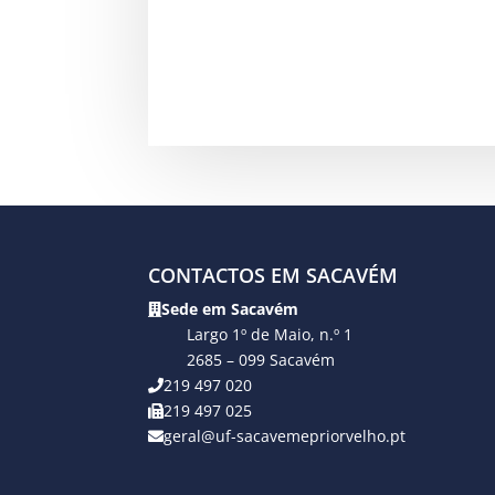
CONTACTOS EM SACAVÉM
Sede em Sacavém
Largo 1º de Maio, n.º 1
2685 – 099 Sacavém
219 497 020
219 497 025
geral@uf-sacavemepriorvelho.pt