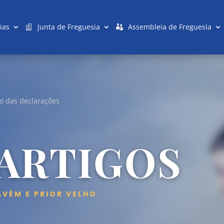
ias
Junta de Freguesia
Assembleia de Freguesia
o das declarações
 ARTIGOS
AVÉM E PRIOR VELHO