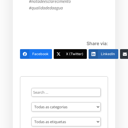
#notadeesclarecimento
#qualidadedaagua
Share via:
Facebook
X (Twitter)
LinkedIn