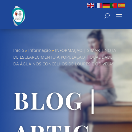
Início
»
Informação
»
INFORMAÇÃO | SIMAR | NOTA
DE ESCLARECIMENTO À POPULAÇÃO | QUALIDADE
DA ÁGUA NOS CONCELHOS DE LOURES E ODIVELAS
BLOG |