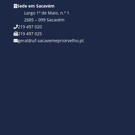
Sede em Sacavém
Largo 1º de Maio, n.º 1
2685 – 099 Sacavém
219 497 020
219 497 025
geral@uf-sacavemepriorvelho.pt