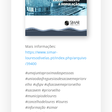
Mais informações:
https://www.simar-
louresodivelas.pt/index.php/arquivo
/39400
#umajuntaproximadaspessoas
#uniaodasfreguesiasdesacavemepriorv
elho #ufspv #ufsacavemepriorvelho
#sacavem #priorvelho
#municipiodeloures
#concelhodeloures #loures
#informação #simar