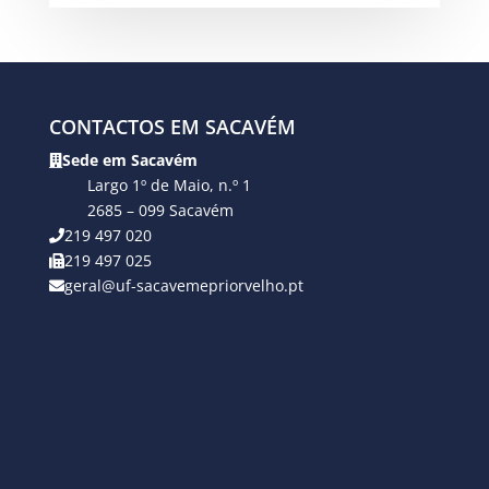
CONTACTOS EM SACAVÉM
Sede em Sacavém
Largo 1º de Maio, n.º 1
2685 – 099 Sacavém
219 497 020
219 497 025
geral@uf-sacavemepriorvelho.pt