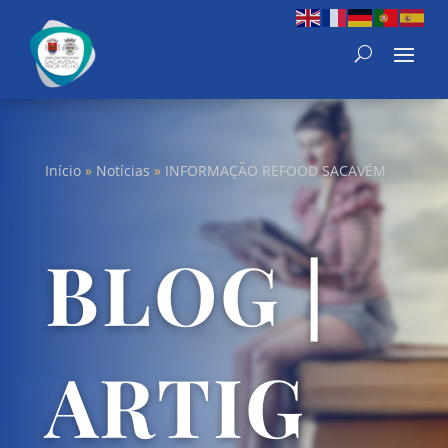
Início
»
Notícias
»
INFORMAÇÃO REFOOD SACAVÉM
BLOG |
ARTIG