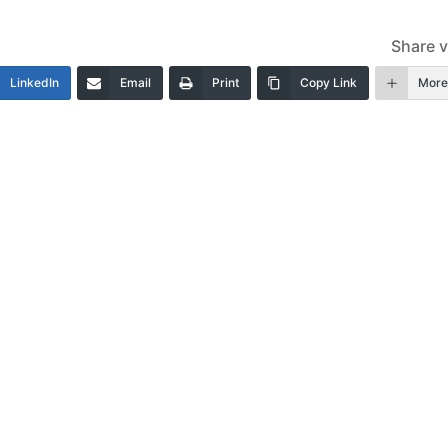
Share v
LinkedIn
Email
Print
Copy Link
Mor