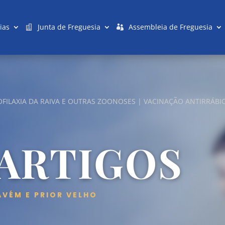
ias
Junta de Freguesia
Assembleia de Freguesia
OFILAXIA DA RAIVA E OUTRAS ZOONOSES | VACINAÇÃO ANTIRRÁB
 ARTIGOS
AVÉM E PRIOR VELHO