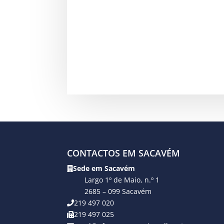
CONTACTOS EM SACAVÉM
Sede em Sacavém
Largo 1º de Maio, n.º 1
2685 – 099 Sacavém
219 497 020
219 497 025