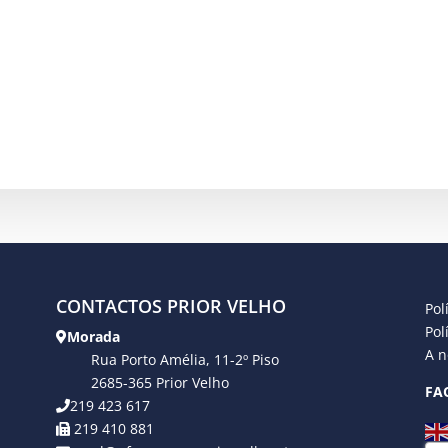
CONTACTOS PRIOR VELHO
Pol
Pol
Morada
A n
Rua Porto Amélia, 11-2º Piso
2685-365 Prior Velho
FA
219 423 617
219 410 881