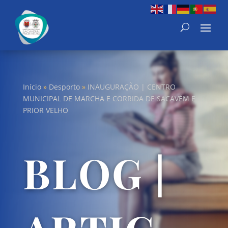
Início
»
Desporto
»
INAUGURAÇÃO | CENTRO
MUNICIPAL DE MARCHA E CORRIDA DE SACAVÉM E
PRIOR VELHO
BLOG |