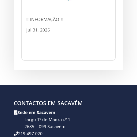
‼ INFORMAÇÃO ‼
Jul 31, 2026
CONTACTOS EM SACAVÉM
Sede em Sacavém
Largo 1º de Maio, n.º 1
2685 – 099 Sacavém
219 497 020