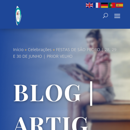
Início
»
Celebrações
»
FESTAS DE SÃO PEDRO | 28, 29
E 30 DE JUNHO | PRIOR VELHO
BLOG |
ARTIG