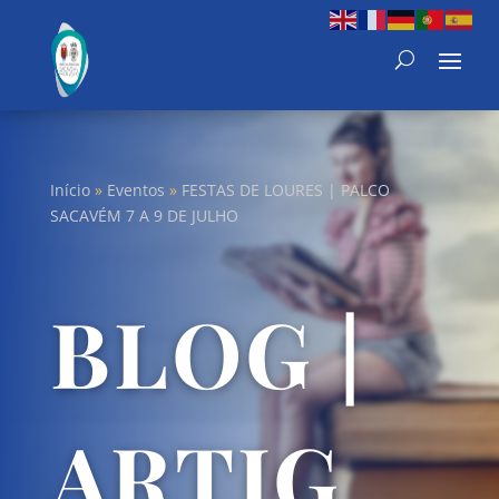
Início
»
Eventos
»
FESTAS DE LOURES | PALCO
SACAVÉM 7 A 9 DE JULHO
BLOG |
ARTIG