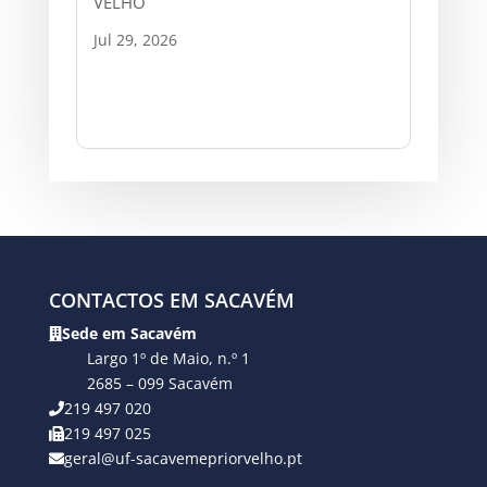
VELHO
Jul 29, 2026
CONTACTOS EM SACAVÉM
Sede em Sacavém
Largo 1º de Maio, n.º 1
2685 – 099 Sacavém
219 497 020
219 497 025
geral@uf-sacavemepriorvelho.pt