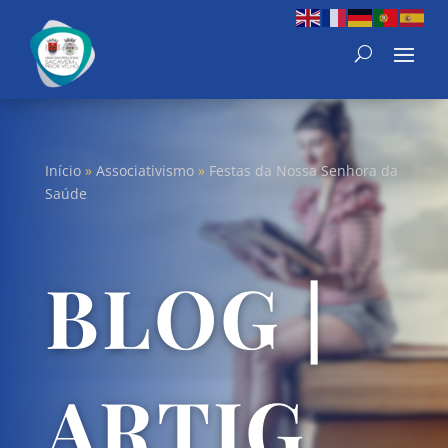
Início
»
Associativismo
»
Festas da Nossa Senhora da
Saúde
BLOG |
ARTIG