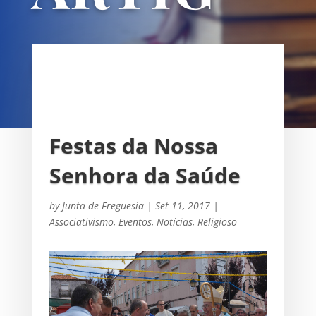
OS
UNIÃO DAS FREGUESIAS DE
SACAVÉM E PRIOR VELHO
Festas da Nossa
Senhora da Saúde
by
Junta de Freguesia
|
Set 11, 2017
|
Associativismo
,
Eventos
,
Notícias
,
Religioso