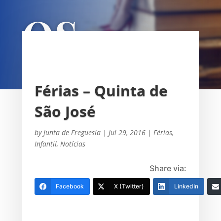
OS
UNIÃO DAS FREGUESIAS DE
SACAVÉM E PRIOR VELHO
Férias – Quinta de
São José
by
Junta de Freguesia
|
Jul 29, 2016
|
Férias
,
Infantil
,
Notícias
Share via:
Facebook
X (Twitter)
LinkedIn