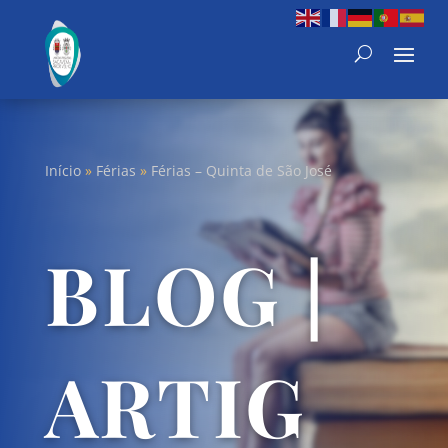
Início
»
Férias
»
Férias – Quinta de São José
BLOG |
ARTIG