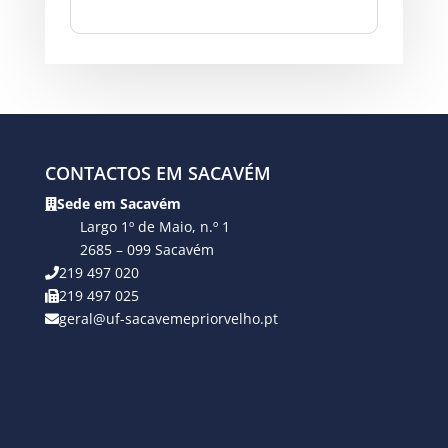
CONTACTOS EM SACAVÉM
Sede em Sacavém
Largo 1º de Maio, n.º 1
2685 – 099 Sacavém
219 497 020
219 497 025
geral@uf-sacavemepriorvelho.pt