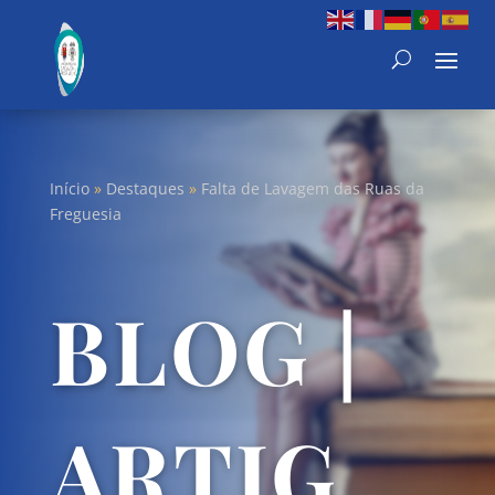
Início
»
Destaques
»
Falta de Lavagem das Ruas da
Freguesia
BLOG |
ARTIG