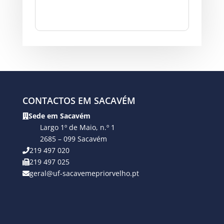
CONTACTOS EM SACAVÉM
Sede em Sacavém
Largo 1º de Maio, n.º 1
2685 – 099 Sacavém
219 497 020
219 497 025
geral@uf-sacavemepriorvelho.pt