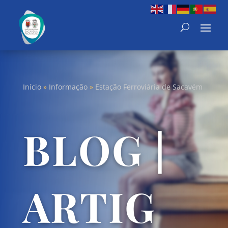
Início
»
Informação
»
Estação Ferroviária de Sacavém
BLOG |
ARTIG