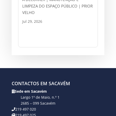
LIMPEZA DO ESPAÇO PÚBLICO | PRIOR
VELHO
Jul 29, 2026
CONTACTOS EM SACAVÉM
Sede em Sacavém
Largo 1º de Maio, n.º 1
2685 – 099 Sacavém
219 497 020
219 497 025