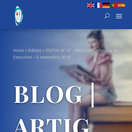
Início
»
Editais
»
EDITAL Nº 47 – Reunião Ordinária do
Executivo – 6 novembro 2019
BLOG |
ARTIG