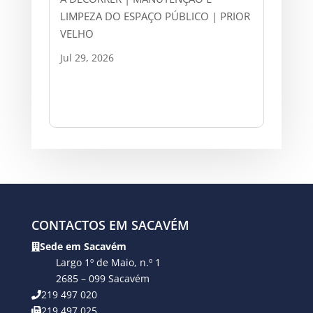
LIMPEZA DO ESPAÇO PÚBLICO | PRIOR
VELHO
Jul 29, 2026
CONTACTOS EM SACAVÉM
Sede em Sacavém
Largo 1º de Maio, n.º 1
2685 – 099 Sacavém
219 497 020
219 497 025