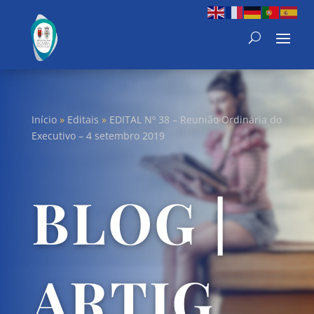
Início
»
Editais
»
EDITAL Nº 38 – Reunião Ordinária do
Executivo – 4 setembro 2019
BLOG |
ARTIG