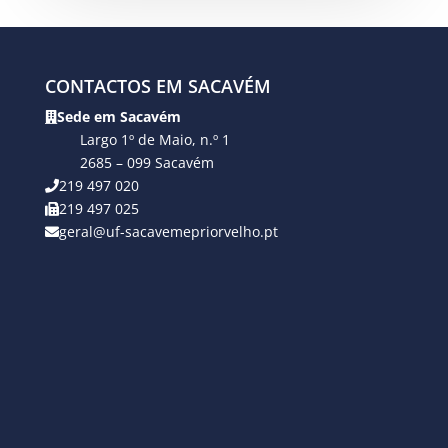
CONTACTOS EM SACAVÉM
Sede em Sacavém
Largo 1º de Maio, n.º 1
2685 – 099 Sacavém
219 497 020
219 497 025
geral@uf-sacavemepriorvelho.pt