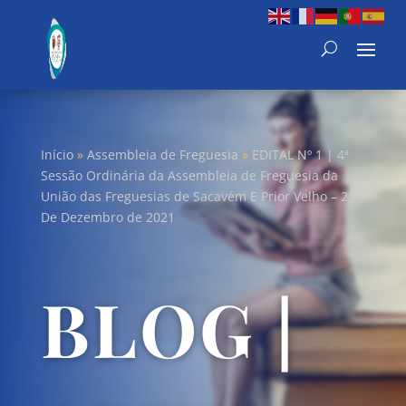
Início
»
Assembleia de Freguesia
»
EDITAL Nº 1 | 4ª
Sessão Ordinária da Assembleia de Freguesia da
União das Freguesias de Sacavém E Prior Velho – 22
De Dezembro de 2021
BLOG |