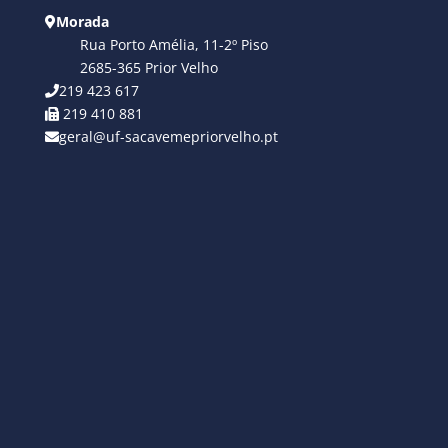
Morada
Rua Porto Amélia, 11-2º Piso
2685-365 Prior Velho
219 423 617
219 410 881
geral@uf-sacavemepriorvelho.pt