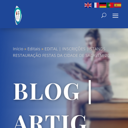
Início
»
Editais
»
EDITAL | INSCRIÇÕES | STANDS
RESTAURAÇÃO FESTAS DA CIDADE DE SACAVÉM 2024
BLOG |
ARTIG