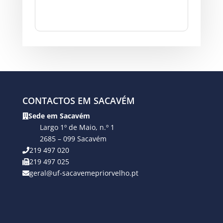
CONTACTOS EM SACAVÉM
Sede em Sacavém
Largo 1º de Maio, n.º 1
2685 – 099 Sacavém
219 497 020
219 497 025
geral@uf-sacavemepriorvelho.pt