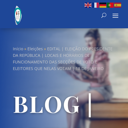
Início
»
Eleições
»
EDITAL | ELEIÇÃO DO PRESIDENTE
DA REPÚBLICA | LOCAIS E HORÁRIOS DE
FUNCIONAMENTO DAS SECÇÕES DE VOTO E
ELEITORES QUE NELAS VOTAM | 18 DE JANEIRO
BLOG |