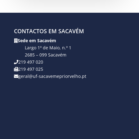
CONTACTOS EM SACAVÉM
Sede em Sacavém
Largo 1º de Maio, n.º 1
2685 – 099 Sacavém
219 497 020
219 497 025
geral@uf-sacavemepriorvelho.pt