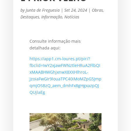
by
Junta de Freguesia
|
Set 24, 2024
|
Obras
,
Destaques
,
Informação
,
Notícias
Consulte informação mais
detalhada aqui:
https://app1.cm-loures.pt/pir/?
fbclid=IwY2xjawFWNztleHRuA2FlbQI
xMAABHWGhjxnwX8XXHlhroL-
JzoiaFwGIr9louaTPC40iMoMZpG5Jmp
qmjO5BzQ_aem_dmhFx8gHgxazpQJ
QUjlaEg