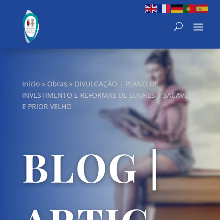
Início
»
Obras
»
DIVULGAÇÃO | PLANO DE
INVESTIMENTO E REFORMAS DE LOURES | SACAVÉM
E PRIOR VELHO
BLOG |