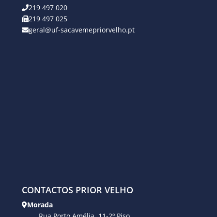
219 497 020
219 497 025
geral@uf-sacavemepriorvelho.pt
CONTACTOS PRIOR VELHO
Morada
Rua Porto Amélia, 11-2º Piso