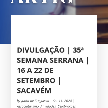
OS
UNIÃO DAS FREGUESIAS DE
SACAVÉM E PRIOR VELHO
DIVULGAÇÃO | 35ª
SEMANA SERRANA |
16 A 22 DE
SETEMBRO |
SACAVÉM
by
Junta de Freguesia
|
Set 11, 2024
|
Associativismo
,
Atividades
,
Celebrações
,