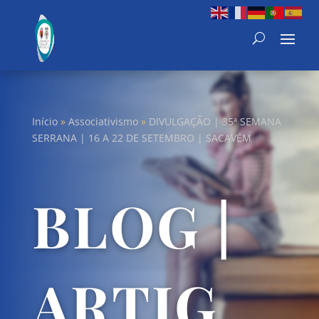
Início
»
Associativismo
»
DIVULGAÇÃO | 35ª SEMANA
SERRANA | 16 A 22 DE SETEMBRO | SACAVÉM
BLOG |
ARTIG