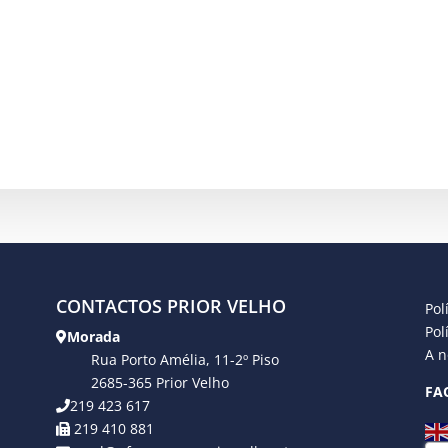
CONTACTOS PRIOR VELHO
Pol
Pol
Morada
A n
Rua Porto Amélia, 11-2º Piso
2685-365 Prior Velho
FA
219 423 617
219 410 881