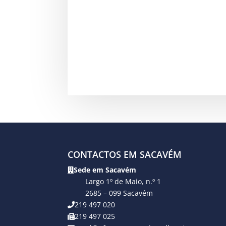
CONTACTOS EM SACAVÉM
Sede em Sacavém
Largo 1º de Maio, n.º 1
2685 – 099 Sacavém
219 497 020
219 497 025