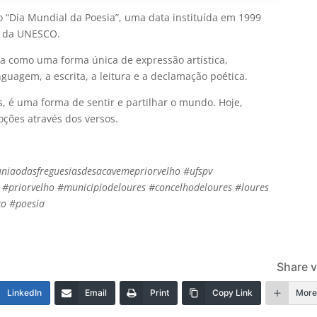
o “Dia Mundial da Poesia”, uma data instituída em 1999
l da UNESCO.
ia como uma forma única de expressão artística,
nguagem, a escrita, a leitura e a declamação poética.
, é uma forma de sentir e partilhar o mundo. Hoje,
ões através dos versos.
iaodasfreguesiasdesacavemepriorvelho #ufspv
 #priorvelho #municipiodeloures
#concelhodeloures #loures
o #poesia
Share v
LinkedIn
Email
Print
Copy Link
Mor