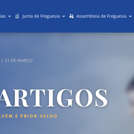
ias
Junta de Freguesia
Assembleia de Freguesia
 | 21 DE MARÇO
 ARTIGOS
AVÉM E PRIOR VELHO