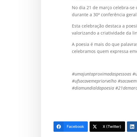
No dia 21 de março celebra-se 
durante a 30ª conferência gera
Esta celebração destaca a poes
valorizando a criatividade da li
A poesia é mais do que palavras
celebramos quem expressa emoç
#umajuntaproximadaspessoas #un
#ufsacavemepriorvelho #sacavem
#diamundialdapoesia #21demarc
Facebook
X (Twitter)