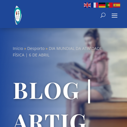
Início
»
Desporto
»
DIA MUNDIAL DA ATIVIDADE
FÍSICA | 6 DE ABRIL
BLOG |
ARTIG