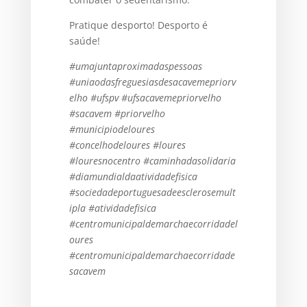
Pratique desporto! Desporto é
saúde!
#umajuntaproximadaspessoas
#uniaodasfreguesiasdesacavemepriorv
elho
#ufspv
#ufsacavemepriorvelho
#sacavem
#priorvelho
#municipiodeloures
#concelhodeloures
#loures
#louresnocentro
#caminhadasolidaria
#diamundialdaatividadefisica
#sociedadeportuguesadeesclerosemult
ipla
#atividadefisica
#centromunicipaldemarchaecorridadel
oures
#centromunicipaldemarchaecorridade
sacavem