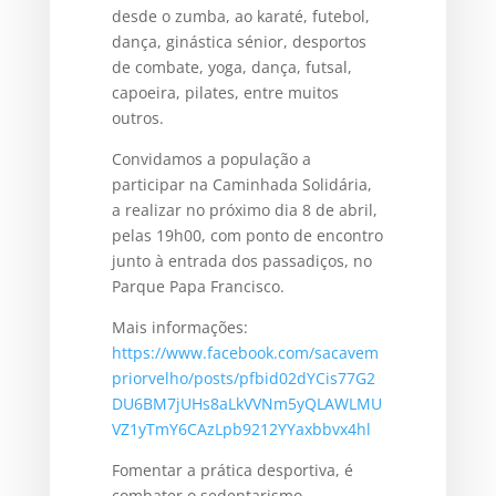
desde o zumba, ao karaté, futebol,
dança, ginástica sénior, desportos
de combate, yoga, dança, futsal,
capoeira, pilates, entre muitos
outros.
Convidamos a população a
participar na Caminhada Solidária,
a realizar no próximo dia 8 de abril,
pelas 19h00, com ponto de encontro
junto à entrada dos passadiços, no
Parque Papa Francisco.
Mais informações:
https://www.facebook.com/sacavem
priorvelho/posts/pfbid02dYCis77G2
DU6BM7jUHs8aLkVVNm5yQLAWLMU
VZ1yTmY6CAzLpb9212YYaxbbvx4hl
Fomentar a prática desportiva, é
combater o sedentarismo.