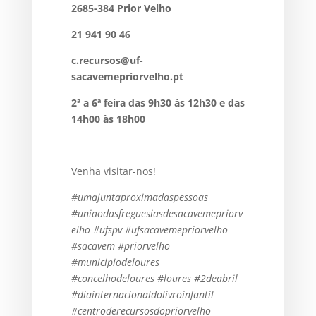
2685-384 Prior Velho
21 941 90 46
c.recursos@uf-
sacavemepriorvelho.pt
2ª a 6ª feira das 9h30 às 12h30 e das
14h00 às 18h00
Venha visitar-nos!
#umajuntaproximadaspessoas
#uniaodasfreguesiasdesacavemepriorv
elho #ufspv #ufsacavemepriorvelho
#sacavem #priorvelho
#municipiodeloures
#concelhodeloures #loures #2deabril
#diainternacionaldolivroinfantil
#centroderecursosdopriorvelho