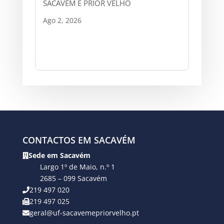
SACAVÉM E PRIOR VELHO
Ago 2, 2026
CONTACTOS EM SACAVÉM
Sede em Sacavém
Largo 1º de Maio, n.º 1
2685 – 099 Sacavém
219 497 020
219 497 025
geral@uf-sacavemepriorvelho.pt