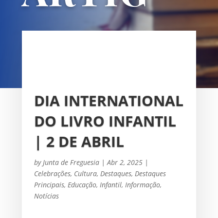
OS
UNIÃO DAS FREGUESIAS DE
SACAVÉM E PRIOR VELHO
DIA INTERNATIONAL
DO LIVRO INFANTIL
| 2 DE ABRIL
by
Junta de Freguesia
|
Abr 2, 2025
|
Celebrações
,
Cultura
,
Destaques
,
Destaques
Principais
,
Educação
,
Infantil
,
Informação
,
Notícias