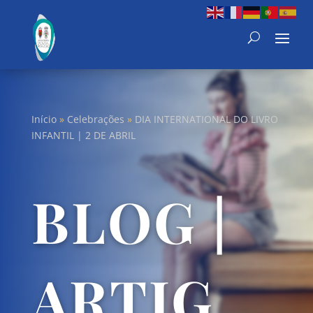
Início
»
Celebrações
»
DIA INTERNATIONAL DO LIVRO
INFANTIL | 2 DE ABRIL
BLOG |
ARTIG