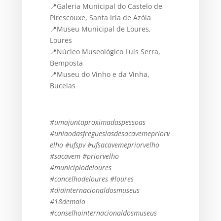
📍Galeria Municipal do Castelo de
Pirescouxe, Santa Iria de Azóia
📍Museu Municipal de Loures,
Loures
📍Núcleo Museológico Luís Serra,
Bemposta
📍Museu do Vinho e da Vinha,
Bucelas
#umajuntaproximadaspessoas
#uniaodasfreguesiasdesacavemepriorv
elho #ufspv #ufsacavemepriorvelho
#sacavem #priorvelho
#municipiodeloures
#concelhodeloures #loures
#diainternacionaldosmuseus
#18demaio
#conselhointernacionaldosmuseus