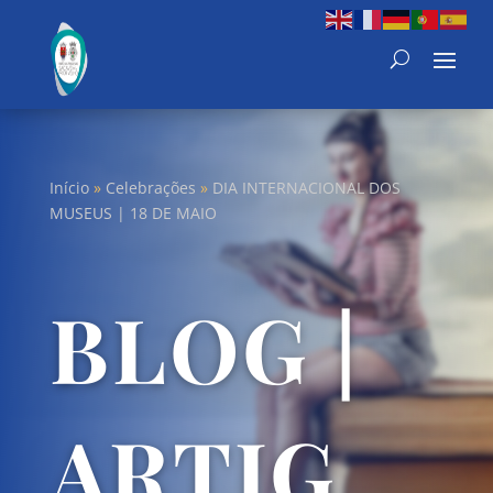
Início
»
Celebrações
»
DIA INTERNACIONAL DOS
MUSEUS | 18 DE MAIO
BLOG |
ARTIG