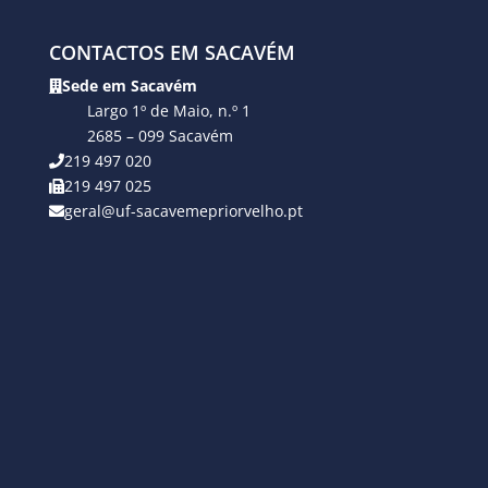
CONTACTOS EM SACAVÉM
Sede em Sacavém
Largo 1º de Maio, n.º 1
2685 – 099 Sacavém
219 497 020
219 497 025
geral@uf-sacavemepriorvelho.pt