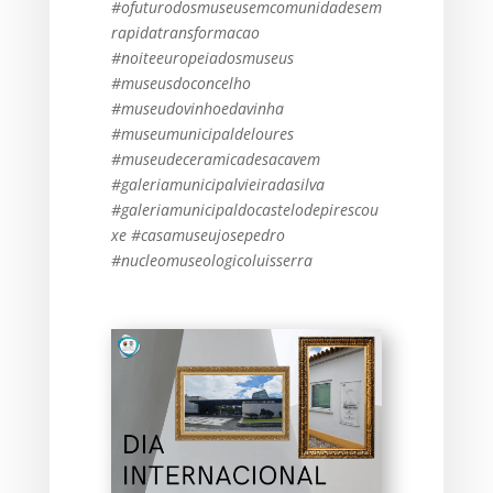
#ofuturodosmuseusemcomunidadesem
rapidatransformacao
#noiteeuropeiadosmuseus
#museusdoconcelho
#museudovinhoedavinha
#museumunicipaldeloures
#museudeceramicadesacavem
#galeriamunicipalvieiradasilva
#galeriamunicipaldocastelodepirescou
xe #casamuseujosepedro
#nucleomuseologicoluisserra