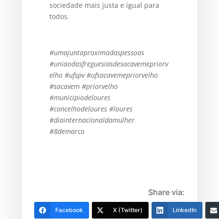
sociedade mais justa e igual para
todos.
#umajuntaproximadaspessoas
#uniaodasfreguesiasdesacavemepriorv
elho #ufspv #ufsacavemepriorvelho
#sacavem #priorvelho
#municipiodeloures
#concelhodeloures #loures
#diainternacionaldamulher
#8demarco
Share via:
Facebook
X (Twitter)
LinkedIn