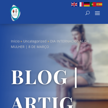
Início
»
Uncategorized
»
DIA INTERNACIONAL DA
MULHER | 8 DE MARÇO
BLOG |
ARTIG