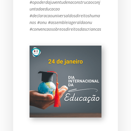
#opoderdajuventudenaconstrucaoconj
untadaeducacao
#declaracaouniversaldosdireitoshuma
nos #onu #assembleiageraldaonu
#convencaosobreosdireitosdascriancas