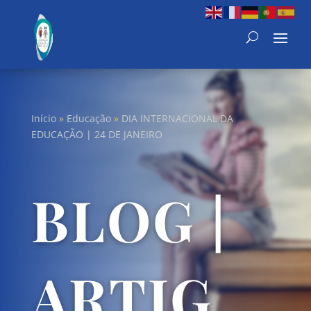
Início
»
Educação
»
DIA INTERNACIONAL DA
EDUCAÇÃO | 24 DE JANEIRO
BLOG |
ARTIG