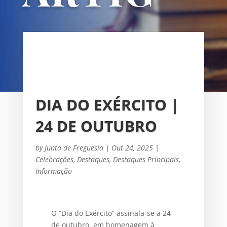
OS
UNIÃO DAS FREGUESIAS DE
SACAVÉM E PRIOR VELHO
DIA DO EXÉRCITO |
24 DE OUTUBRO
by
Junta de Freguesia
|
Out 24, 2025
|
Celebrações
,
Destaques
,
Destaques Principais
,
Informação
O “Dia do Exército” assinala-se a 24
de outubro, em homenagem à