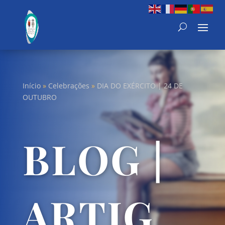
Início
»
Celebrações
»
DIA DO EXÉRCITO | 24 DE
OUTUBRO
BLOG |
ARTIG