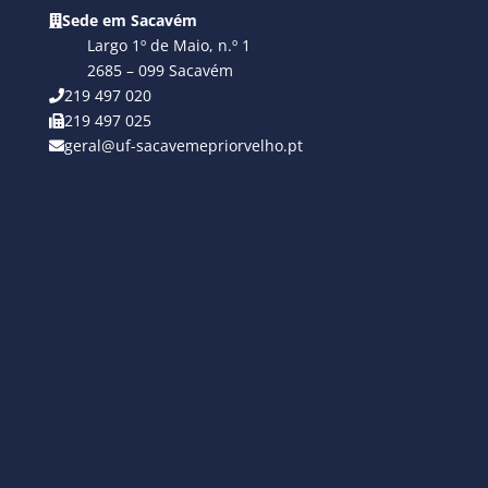
Sede em Sacavém
Largo 1º de Maio, n.º 1
2685 – 099 Sacavém
219 497 020
219 497 025
geral@uf-sacavemepriorvelho.pt