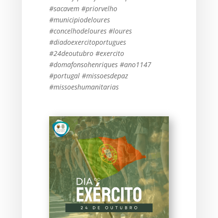
#sacavem #priorvelho
#municipiodeloures
#concelhodeloures #loures
#diadoexercitoportugues
#24deoutubro #exercito
#domafonsohenriques #ano1147
#portugal #missoesdepaz
#missoeshumanitarias