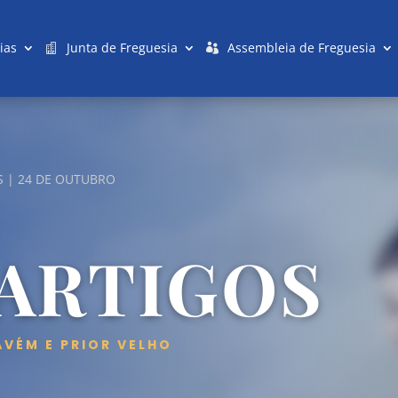
ias
Junta de Freguesia
Assembleia de Freguesia
S | 24 DE OUTUBRO
 ARTIGOS
AVÉM E PRIOR VELHO