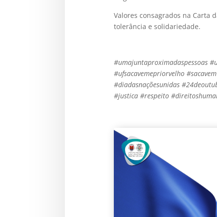
Valores consagrados na Carta da
tolerância e solidariedade.
#umajuntaproximadaspessoas #u
#ufsacavemepriorvelho #sacavem
#diadasnaçõesunidas #24deoutu
#justica #respeito #direitoshum