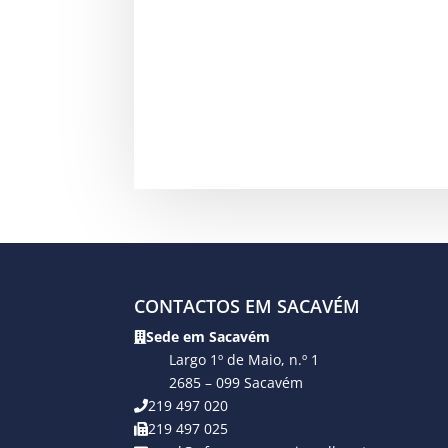
CONTACTOS EM SACAVÉM
Sede em Sacavém
Largo 1º de Maio, n.º 1
2685 – 099 Sacavém
219 497 020
219 497 025