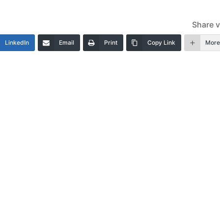
Share v
LinkedIn
Email
Print
Copy Link
Mor