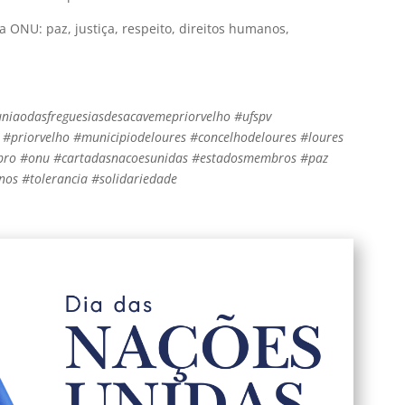
 ONU: paz, justiça, respeito, direitos humanos,
niaodasfreguesiasdesacavemepriorvelho
#ufspv
 #priorvelho #municipiodeloures
#concelhodeloures #loures
bro #onu #cartadasnacoesunidas #estadosmembros #paz
anos #tolerancia #solidariedade