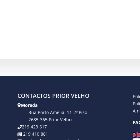
CONTACTOS PRIOR VELHO
Pol
Pol
Morada
A n
Rua Porto Amélia, 11-2º Piso
2685-365 Prior Velho
FA
219 423 617
219 410 881