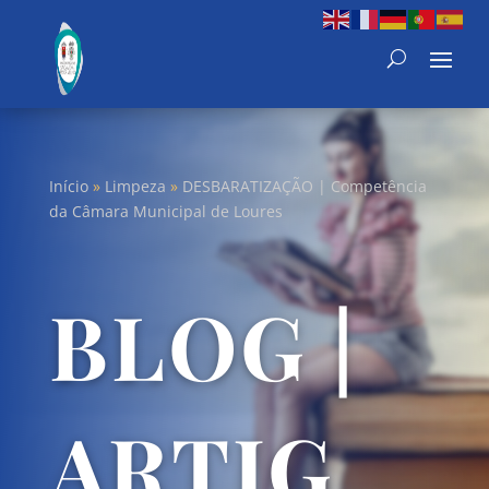
Início
»
Limpeza
»
DESBARATIZAÇÃO | Competência
da Câmara Municipal de Loures
BLOG |
ARTIG