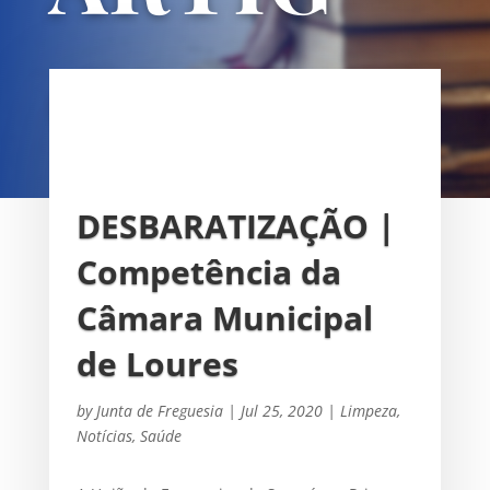
OS
UNIÃO DAS FREGUESIAS DE
SACAVÉM E PRIOR VELHO
DESBARATIZAÇÃO |
Competência da
Câmara Municipal
de Loures
by
Junta de Freguesia
|
Jul 25, 2020
|
Limpeza
,
Notícias
,
Saúde