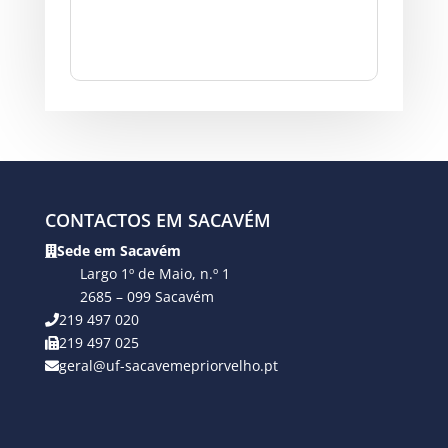
CONTACTOS EM SACAVÉM
Sede em Sacavém
Largo 1º de Maio, n.º 1
2685 – 099 Sacavém
219 497 020
219 497 025
geral@uf-sacavemepriorvelho.pt