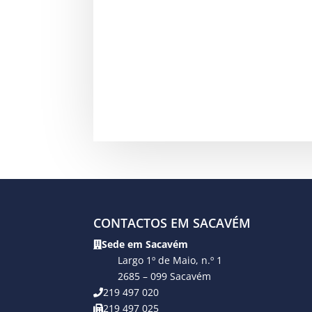
CONTACTOS EM SACAVÉM
Sede em Sacavém
Largo 1º de Maio, n.º 1
2685 – 099 Sacavém
219 497 020
219 497 025