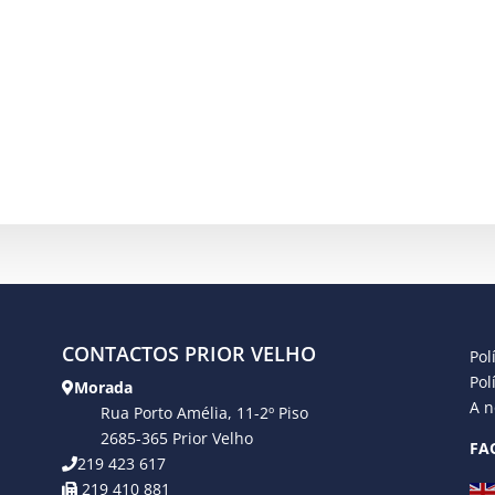
CONTACTOS PRIOR VELHO
Pol
Pol
Morada
A n
Rua Porto Amélia, 11-2º Piso
2685-365 Prior Velho
FA
219 423 617
219 410 881