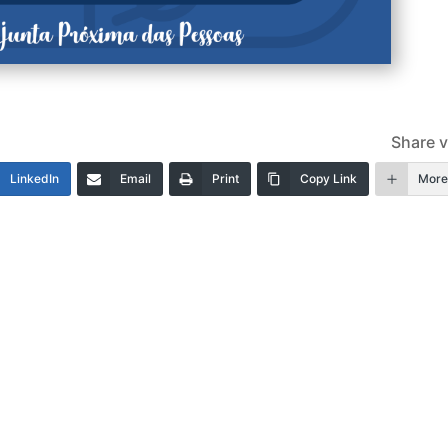
Share v
LinkedIn
Email
Print
Copy Link
Mor