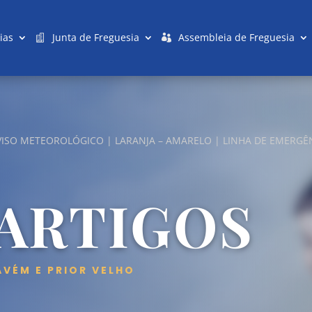
ias
Junta de Freguesia
Assembleia de Freguesia
VISO METEOROLÓGICO | LARANJA – AMARELO | LINHA DE EMERGÊNC
 ARTIGOS
AVÉM E PRIOR VELHO