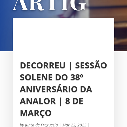
ARTIG
OS
UNIÃO DAS FREGUESIAS DE
SACAVÉM E PRIOR VELHO
DECORREU | SESSÃO
SOLENE DO 38º
ANIVERSÁRIO DA
ANALOR | 8 DE
MARÇO
by
Junta de Freguesia
|
Mar 22, 2025
|