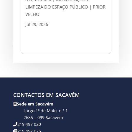
LIMPEZA DO ESPAÇO PÚBLICO | PRIOR
VELHO
Jul 29, 2026
CONTACTOS EM SACAVÉM
Sede em Sacavém
Largo 1º de Maio, n.º 1
2685 – 099 Sacavém
219 497 020
219 497 025