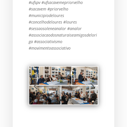
#ufspv #ufsacavemepriorvelho
#sacavem #priorvelho
#municipiodeloures
#concelhodeloures #loures
#sessaosoleneanalor #analor
#associacaodosnaturaiseamigosdelori
ga #associativismo
#movimentoassociativo