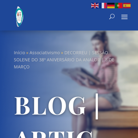
Início
»
Associativismo
»
DECORREU | SESSÃO
SOLENE DO 38º ANIVERSÁRIO DA ANALOR | 8 DE
MARÇO
BLOG |