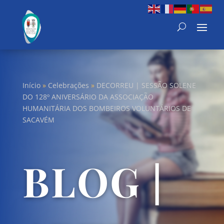
Início
»
Celebrações
»
DECORREU | SESSÃO SOLENE
DO 128º ANIVERSÁRIO DA ASSOCIAÇÃO
HUMANITÁRIA DOS BOMBEIROS VOLUNTÁRIOS DE
SACAVÉM
BLOG |