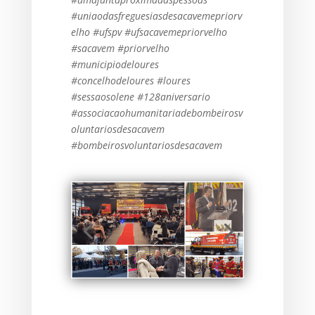
#uniaodasfreguesiasdesacavemepriorv
elho #ufspv #ufsacavemepriorvelho
#sacavem #priorvelho
#municipiodeloures
#concelhodeloures #loures
#sessaosolene #128aniversario
#associacaohumanitariadebombeirosv
oluntariosdesacavem
#bombeirosvoluntariosdesacavem