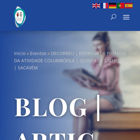
Início
»
Eventos
»
DECORREU | ENTREGA DE PRÉMIOS
DA ATIVIDADE COLUMBÓFILA | QUINTA DE SÃO JOSÉ
| SACAVÉM
BLOG |