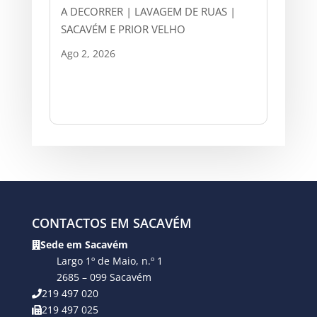
A DECORRER | LAVAGEM DE RUAS |
SACAVÉM E PRIOR VELHO
Ago 2, 2026
CONTACTOS EM SACAVÉM
Sede em Sacavém
Largo 1º de Maio, n.º 1
2685 – 099 Sacavém
219 497 020
219 497 025