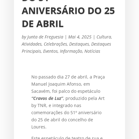
ANIVERSÁRIO DO 25
DE ABRIL
by
Junta de Freguesia
|
Mai 4, 2025
|
Cultura
,
Atividades
,
Celebrações
,
Destaques
,
Destaques
Principais
,
Eventos
,
Informação
,
Notícias
No passado dia 27 de abril, a Praça
Manuel Joaquim Afonso, em
Sacavém, foi palco do espetáculo
“Cravos de Luz”
, produzido pela Art
by TNR, e integrado nas
comemorações do 51º aniversário
do 25 de abril do concelho de
Loures.
Este espetáculo de teatro de rua e