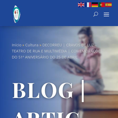
Início
»
Cultura
»
DECORREU | CRAVOS DE LUZ –
TEATRO DE RUA E MULTIMÉDIA | COMEMORAÇÕES
DO 51º ANIVERSÁRIO DO 25 DE ABRIL
BLOG |