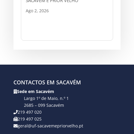
SACAVÉM E PRIOR VELHO
Ago 2, 2026
CONTACTOS EM SACAVÉM
Sede em Sacavém
Largo 1º de Maio, n.º 1
2685 – 099 Sacavém
219 497 020
219 497 025
geral@uf-sacavemepriorvelho.pt