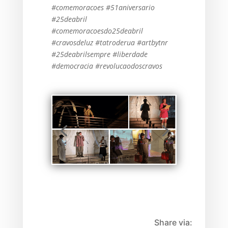
#comemoracoes #51aniversario
#25deabril
#comemoracoesdo25deabril
#cravosdeluz #tatroderua #artbytnr
#25deabrilsempre #liberdade
#democracia #revolucaodoscravos
Share via: