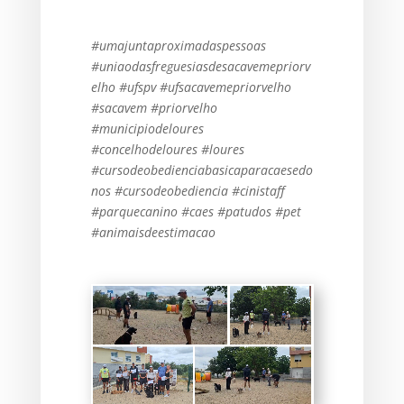
#umajuntaproximadaspessoas
#uniaodasfreguesiasdesacavemepriorv
elho #ufspv #ufsacavemepriorvelho
#sacavem #priorvelho
#municipiodeloures
#concelhodeloures #loures
#cursodeobedienciabasicaparacaesedo
nos #cursodeobediencia #cinistaff
#parquecanino #caes #patudos #pet
#animaisdeestimacao