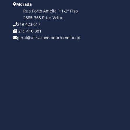
Morada
Rua Porto Amélia, 11-2º Piso
2685-365 Prior Velho
219 423 617
219 410 881
geral@uf-sacavemepriorvelho.pt