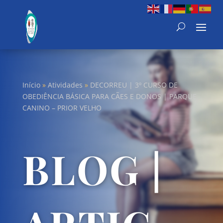
Início
»
Atividades
»
DECORREU | 3º CURSO DE
OBEDIÊNCIA BÁSICA PARA CÃES E DONOS | PARQUE
CANINO – PRIOR VELHO
BLOG |