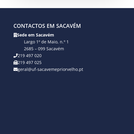
CONTACTOS EM SACAVÉM
Sede em Sacavém
Largo 1º de Maio, n.º 1
2685 – 099 Sacavém
219 497 020
219 497 025
geral@uf-sacavemepriorvelho.pt