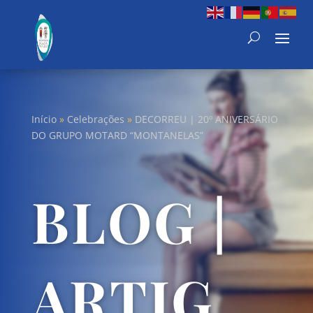
Início
»
Celebrações
»
DECORREU | 20º ANIVERSÁRIO
DO GRUPO MOTARD “MONTANELAS”
BLOG |
ARTIG