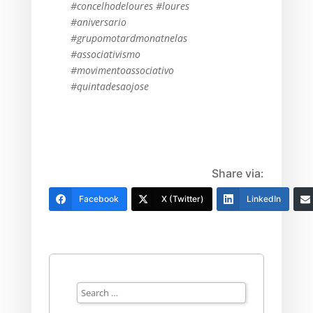
#concelhodeloures
#loures
#aniversario
#
grupomotardmonatnelas
#associativismo
#movimentoassociativo
#quintadesaojose
Share via:
Facebook
X (Twitter)
LinkedIn