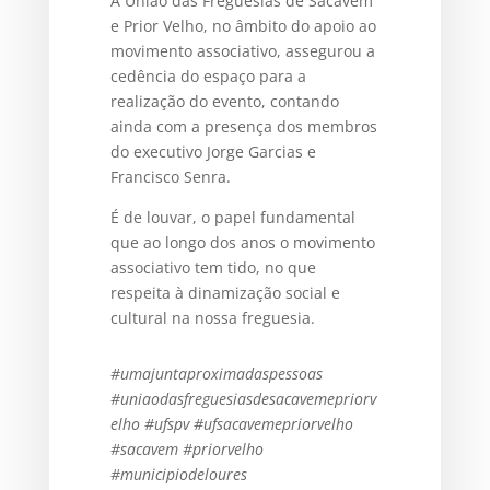
A União das Freguesias de Sacavém
e Prior Velho, no âmbito do apoio ao
movimento associativo, assegurou a
cedência do espaço para a
realização do evento, contando
ainda com a presença d
os
membros
do executivo Jorge Garcias e
Francisco Senra.
É de louvar, o papel fundamental
que ao longo dos anos o movimento
associativo tem tido, no que
respeita à dinamização social e
cultural na nossa freguesia.
#umajuntaproximadaspessoas
#uniaodasfreguesiasdesacavemepriorv
elho
#ufspv
#ufsacavemepriorvelho
#sacavem
#priorvelho
#municipiodeloures