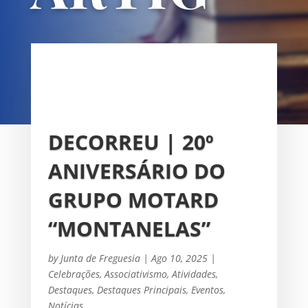
OS
UNIÃO DAS FREGUESIAS DE
SACAVÉM E PRIOR VELHO
DECORREU | 20º
ANIVERSÁRIO DO
GRUPO MOTARD
“MONTANELAS”
by
Junta de Freguesia
|
Ago 10, 2025
|
Celebrações
,
Associativismo
,
Atividades
,
Destaques
,
Destaques Principais
,
Eventos
,
Notícias