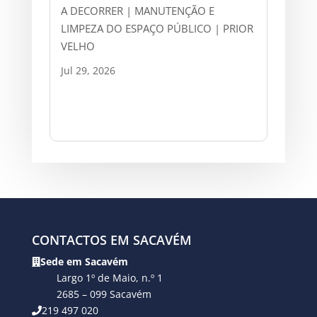
A DECORRER | MANUTENÇÃO E
LIMPEZA DO ESPAÇO PÚBLICO | PRIOR
VELHO
Jul 29, 2026
CONTACTOS EM SACAVÉM
Sede em Sacavém
Largo 1º de Maio, n.º 1
2685 – 099 Sacavém
219 497 020