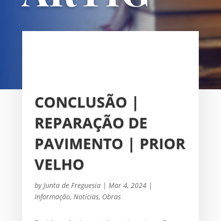
OS
UNIÃO DAS FREGUESIAS DE
SACAVÉM E PRIOR VELHO
CONCLUSÃO |
REPARAÇÃO DE
PAVIMENTO | PRIOR
VELHO
by
Junta de Freguesia
|
Mar 4, 2024
|
Informação
,
Notícias
,
Obras