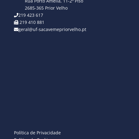
Rua Porto Amélia, 11-2º Piso
2685-365 Prior Velho
219 423 617
219 410 881
geral@uf-sacavemepriorvelho.pt
Política de Privacidade