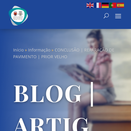
Início
»
Informação
»
CONCLUSÃO | REPARAÇÃO DE
PAVIMENTO | PRIOR VELHO
BLOG |
ARTIG