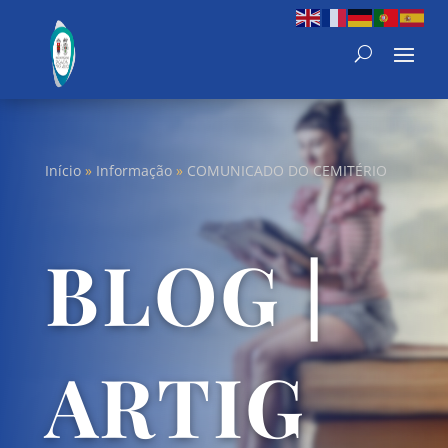
Início
»
Informação
»
COMUNICADO DO CEMITÉRIO
BLOG |
ARTIG