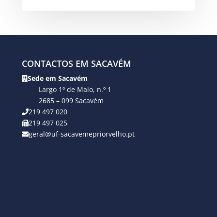
CONTACTOS EM SACAVÉM
Sede em Sacavém
Largo 1º de Maio, n.º 1
2685 – 099 Sacavém
219 497 020
219 497 025
geral@uf-sacavemepriorvelho.pt